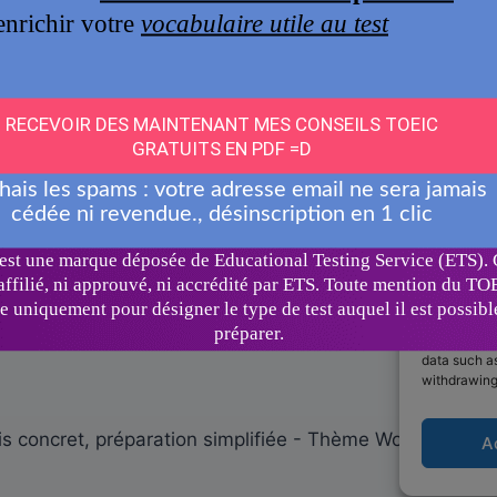
To provide t
access devic
data such as
withdrawing
s concret, préparation simplifiée - Thème WordPress p
A