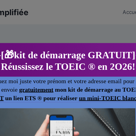
mplifiée
Accue
Partie 2 questions-réponses