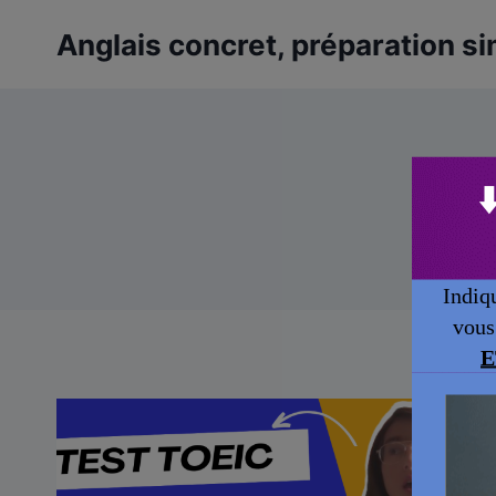
Aller
Anglais concret, préparation si
au
contenu