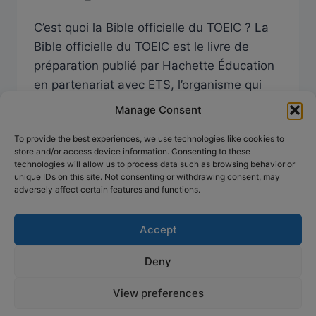
C’est quoi la Bible officielle du TOEIC ? La
Bible officielle du TOEIC est le livre de
préparation publié par Hachette Éducation
en partenariat avec ETS, l’organisme qui
conçoit et administre le test TOEIC chaque
Manage Consent
année. Avec ses 624 pages, il couvre les 7
To provide the best experiences, we use technologies like cookies to
parties de l’examen, propose des rappels
store and/or access device information. Consenting to these
de grammaire, des exercices de…
technologies will allow us to process data such as browsing behavior or
unique IDs on this site. Not consenting or withdrawing consent, may
adversely affect certain features and functions.
Accept
Deny
© 2026 Anglais concret, préparation simplifiée -
Thème WordPress par
Kadence WP
View preferences