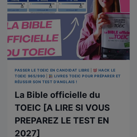
PASSER LE TOEIC EN CANDIDAT LIBRE
|
HACK LE
TOEIC 965/990
|
LIVRES TOEIC POUR PRÉPARER ET
RÉUSSIR SON TEST D'ANGLAIS !
La Bible officielle du
TOEIC [A LIRE SI VOUS
PREPAREZ LE TEST EN
2027]