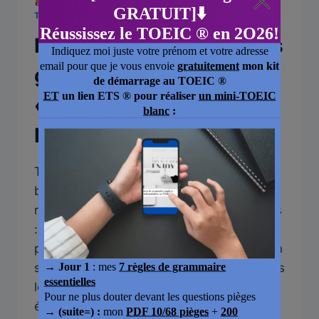
LIVRES TOEIC POUR PRÉPARER ET RÉUSSIR SON
TEST D'ANGLAIS !
Réussir son test d’anglais
grâce au livre
« L’Essentiel TOEIC » de
Nathan
TOEIC Nathan : L’Essentiel TOEIC est-il un
bon choix pour réviser ? TOEIC Nathan
renvoie le plus souvent à un ouvrage précis
: « L’Essentiel TOEIC, entraînement intensif
pour réussir », publié chez Nathan. Avec un
score de 965/990, je repasse le TOEIC tous
les deux ans pour rester à jour sur les
évolutions du test, et…