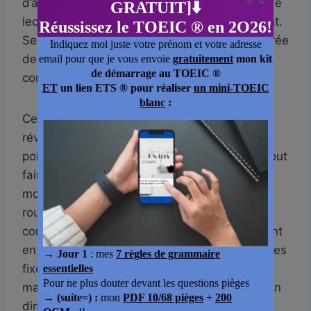
d’analyse le lendemain, puis trente minutes de
lecture ciblée et de vocabulaire le jour suivant.
Semaine après semaine, vous allongez la durée
des sessions et vous simulez de vraies
conditions d’examen.
Cette méthode évite aussi le burn-out des
révisions. Beaucoup de candidats visent 850
points au TOEIC mais s’épuisent en voulant tout
faire trop vite, ce qui entraîne perte de
motivation et décrochage. En adoptant une
routine quotidienne, même courte, vous
conditionnez votre cerveau à entrer facilement
en mode focus. Planifiez vos sessions à heures
fixes : trente minutes à neuf heures chaque
matin auront plus d’impact que trois heures un
dimanche soir.