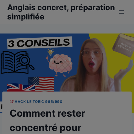
Aller
Anglais concret, préparation
au
simplifiée
contenu
HACK LE TOEIC 965/990
Comment rester
concentré pour