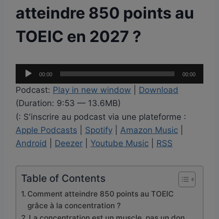
atteindre 850 points au
TOEIC en 2027 ?
L
00:00
00:00
e
Podcast:
Play in new window
|
Download
c
(Duration: 9:53 — 13.6MB)
t
(: S'inscrire au podcast via une plateforme :
e
Apple Podcasts
|
Spotify
|
Amazon Music
|
u
Android
|
Deezer
|
Youtube Music
|
RSS
r
a
u
Table of Contents
d
Comment atteindre 850 points au TOEIC
i
grâce à la concentration ?
o
La concentration est un muscle, pas un don