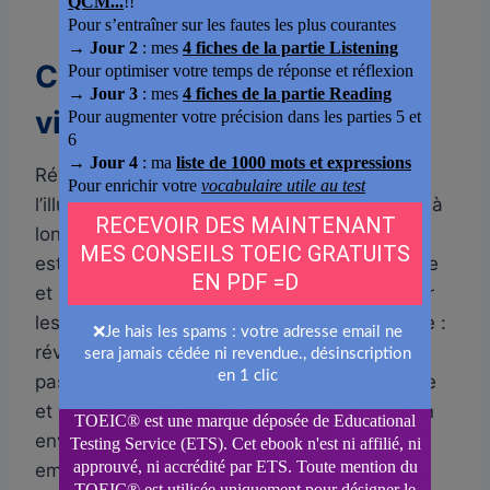
Ce qu’il faut éviter si vous
visez 850 points au TOEIC
Réviser en bloc une fois par semaine donne
l’illusion de travailler, mais ne fonctionne pas à
long terme : le cerveau retient mieux lorsqu’il
est exposé à l’information de manière répétée
et espacée, pas en bourrage massif. Négliger
les pauses n’est pas non plus une bonne idée :
réviser trois heures sans pause ne vous rend
pas plus performant, votre cerveau se fatigue
et votre productivité chute. Travailler dans un
environnement bruyant ou instable vous
empêchera aussi de reproduire l’intensité