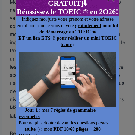
Même si vous êtes déjà admis à KEDGE, vous
ne pourrez pas obtenir votre diplôme sans
valider les exigences linguistiques. C’est
souvent un point négligé jusqu’au dernier
moment, alors que le TOEIC est une condition
incontournable à la sortie, en particulier dans le
Programme Grande École, où KEDGE impose
un score minimum de 785 points inscrit dans
les règlements pédagogiques officiels. Sans ce
score, vous ne pouvez pas être diplômé, vous
risquez de retarder votre sortie d’école, et vous
devrez repasser le test jusqu’à atteindre le
niveau requis. Ce point concerne aussi certains
MSc et masters spécialisés, surtout ceux
labellisés ou accrédités à l’international.
Beaucoup d’étudiants attendent la dernière