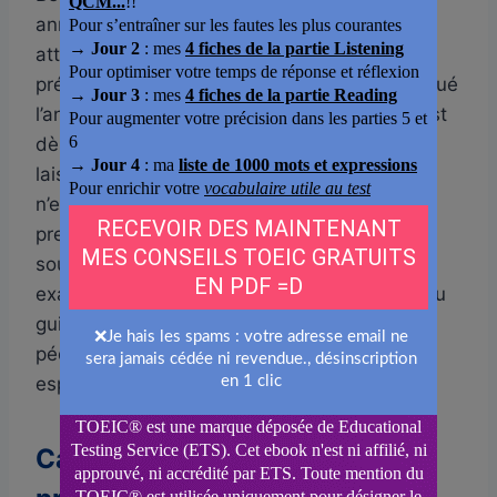
année pour passer le TOEIC, et le regrettent :
atteindre 785 points nécessite une vraie
préparation, surtout si vous n’avez pas pratiqué
l’anglais récemment. Mieux vaut passer le test
dès la première ou la deuxième année, vous
laisser une marge de progression si le score
n’est pas atteint du premier coup, et éviter la
pression au moment des stages ou des
soutenances. Pour vérifier les conditions
exactes de votre programme, référez-vous au
guide de l’étudiant KEDGE, au règlement
pédagogique de votre formation, ou à votre
espace intranet étudiant.
Candidats à un MSc ou un