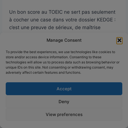
Un bon score au TOEIC ne sert pas seulement
à cocher une case dans votre dossier KEDGE :
c’est une preuve de sérieux, de maîtrise
linguistique, et un vrai levier de différenciation.
Manage Consent
Le seuil de 785 points est un point de départ,
visez 850 ou plus pour maximiser vos chances.
To provide the best experiences, we use technologies like cookies to
store and/or access device information. Consenting to these
Pour progresser sur l’ensemble des sept parties
technologies will allow us to process data such as browsing behavior or
du test, retrouvez toute ma méthode dans
ma
unique IDs on this site. Not consenting or withdrawing consent, may
adversely affect certain features and functions.
préparation TOEIC complète
. Et si vous voulez
voir concrètement comment j’ai construit mon
Accept
propre score, je reviens en détail sur ma
progression dans
l’article sur mes 965 points
Deny
au TOEIC
. Retrouvez aussi mes ebooks gratuits
sur
cette page dédiée aux PDF TOEIC
pour
View preferences
démarrer votre préparation dès maintenant.