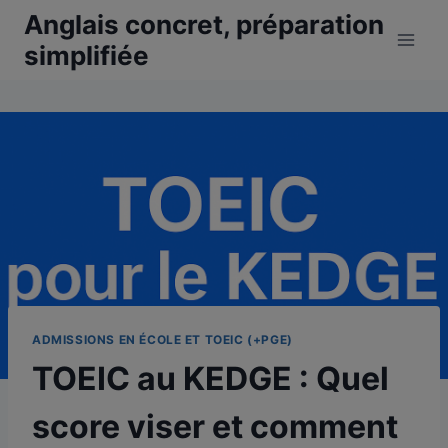
Aller
Anglais concret, préparation
au
simplifiée
contenu
ADMISSIONS EN ÉCOLE ET TOEIC (+PGE)
TOEIC au KEDGE : Quel
score viser et comment