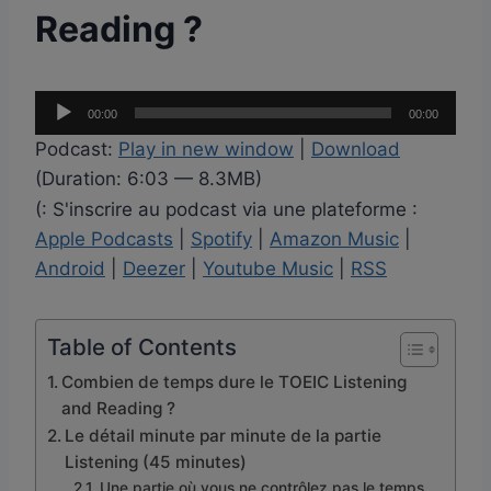
Reading ?
L
00:00
00:00
e
Podcast:
Play in new window
|
Download
c
(Duration: 6:03 — 8.3MB)
t
(: S'inscrire au podcast via une plateforme :
e
Apple Podcasts
|
Spotify
|
Amazon Music
|
u
Android
|
Deezer
|
Youtube Music
|
RSS
r
a
u
Table of Contents
d
Combien de temps dure le TOEIC Listening
i
and Reading ?
o
Le détail minute par minute de la partie
Listening (45 minutes)
Une partie où vous ne contrôlez pas le temps