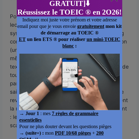
Pour tenir ce rythme, deux techniques de
lecture m’ont été utiles et je les enseigne
systématiquement à mes élèves. Le scanning
consiste à repérer les mots-clés de la question
(un nom propre, une date, un chiffre) avant
même de lire le document, puis à balayer le
texte pour localiser ces mots-clés plutôt que de
tout lire dans l’ordre. Le skimming consiste à
parcourir rapidement le document pour en
saisir le sens général et la structure, avant de
revenir précisément sur le passage qui contient
la réponse. Ces deux techniques se combinent
: le skimming pour situer le document, le
scanning pour trouver l’information précise.