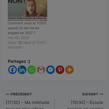
Comment avoir le TOEIC
quand on est nul en
anglais en 2027 ?
mai 30, 2024
Dans "
Hack le TOEIC
965/990"
Partagez :)
Navigation
PRÉCÉDENT
SUIVANT
[17/30] – Ma méthode
[19/30] – Écoute
de