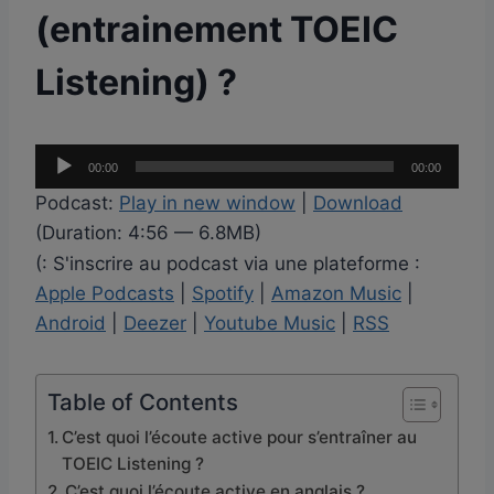
(entrainement TOEIC
Listening) ?
L
00:00
00:00
e
Podcast:
Play in new window
|
Download
c
(Duration: 4:56 — 6.8MB)
t
(: S'inscrire au podcast via une plateforme :
e
Apple Podcasts
|
Spotify
|
Amazon Music
|
u
Android
|
Deezer
|
Youtube Music
|
RSS
r
a
u
Table of Contents
d
C’est quoi l’écoute active pour s’entraîner au
i
TOEIC Listening ?
o
C’est quoi l’écoute active en anglais ?