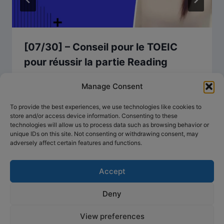
[07/30] – Conseil pour le TOEIC
pour réussir la partie Reading
Manage Consent
To provide the best experiences, we use technologies like cookies to
store and/or access device information. Consenting to these
technologies will allow us to process data such as browsing behavior or
unique IDs on this site. Not consenting or withdrawing consent, may
adversely affect certain features and functions.
Accept
Deny
© 2026 Anglais concret, préparation simplifiée -
Thème WordPress par
Kadence WP
View preferences