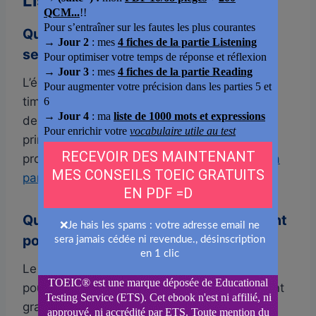
Listening
Quels sont les conseils pour réussir la
section Listening du TOEIC ?
L’écoute active au quotidien, la gestion du
timing pendant l’épreuve et la connaissance
des pièges classiques sont les 3 leviers
principaux. Je détaille la gestion du temps
propre à cette section dans
mon article sur la
partie Listening du TOEIC
.
Quel est le meilleur site d’entraînement
pour le TOEIC ?
Le site officiel ETS Global reste la référence
pour les tests blancs certifiés. En complément
gratuit, mes propres articles et mon podcast