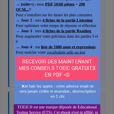
(Woman) I think I’ll have to take the train
to the regional sales meeting up in the
city next week. (Man) Don’t you usually
drive when you go to those meetings? I
thought you didn’t like to take the train.
(Woman) I don’t, but the highway’s being
repaired, and I’m afraid I might be late if I
have to make a detour through an area I
don’t know very well. (Man) You’re right.
And it’ll be expensive to park up there,
too.
62. Why is the woman going to the
city?