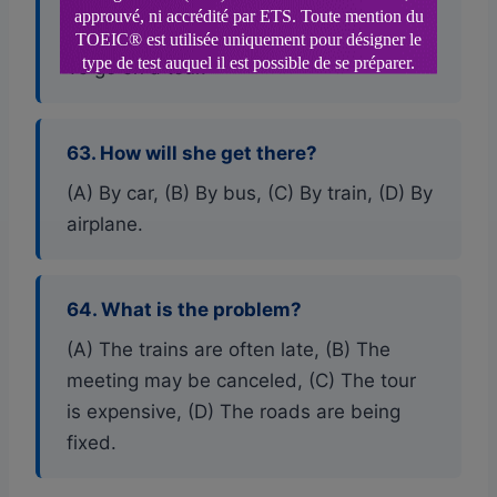
(A) To attend a sale, (B) To go to a
meeting, (C) To get her car repaired, (D)
To go on a tour.
63. How will she get there?
(A) By car, (B) By bus, (C) By train, (D) By
airplane.
64. What is the problem?
(A) The trains are often late, (B) The
meeting may be canceled, (C) The tour
is expensive, (D) The roads are being
fixed.