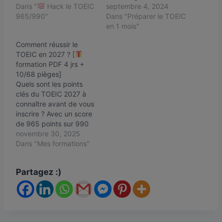
Dans "
Hack le TOEIC
septembre 4, 2024
965/990"
Dans "Préparer le TOEIC
en 1 mois"
Comment réussir le
TOEIC en 2027 ? [
formation PDF 4 jrs +
10/68 pièges]
Quels sont les points
clés du TOEIC 2027 à
connaître avant de vous
inscrire ? Avec un score
de 965 points sur 990
au TOEIC, j'ai rassemblé
novembre 30, 2025
dans cette fiche TOEIC
Dans "Mes formations"
2027 PDF les quatre
informations que l'on me
Partagez :)
demande le plus
souvent avant une
inscription : la structure
exacte…