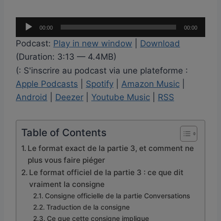
L
00:00
00:00
e
Podcast:
Play in new window
|
Download
c
(Duration: 3:13 — 4.4MB)
t
(: S'inscrire au podcast via une plateforme :
e
Apple Podcasts
|
Spotify
|
Amazon Music
|
u
Android
|
Deezer
|
Youtube Music
|
RSS
r
a
u
Table of Contents
d
Le format exact de la partie 3, et comment ne
i
plus vous faire piéger
o
Le format officiel de la partie 3 : ce que dit
vraiment la consigne
Consigne officielle de la partie Conversations
Traduction de la consigne
Ce que cette consigne implique