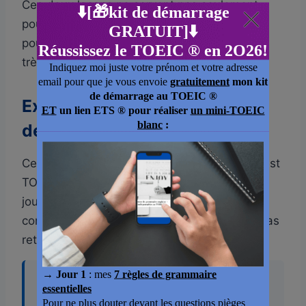
Ces deux leçons ne servent pas seulement
pour la partie 3 : elles sont tout aussi utiles
pour la partie 4 du TOEIC, dont le format est
très proche.
Exemple corrigé d’un exercice
de la partie 3 du TOEIC
Cet exercice est extrait d’un échantillon de test
TOEIC du site officiel ETS Global. Comme le
jour de l’examen, vous n’entendrez cette
conversation qu’une seule fois, et elle n’est pas
retranscrite dans le livret.
Questions 62 through 64 refer to the
following conversation.