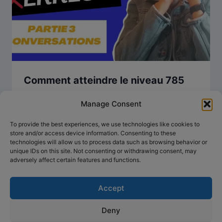
Comment atteindre le niveau 785
au TOEIC en 2027 ?
Manage Consent
To provide the best experiences, we use technologies like cookies to
store and/or access device information. Consenting to these
technologies will allow us to process data such as browsing behavior or
unique IDs on this site. Not consenting or withdrawing consent, may
adversely affect certain features and functions.
Accept
Deny
© 2026 Anglais concret, préparation simplifiée -