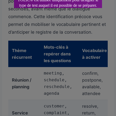
pouvez souvent identifier le thème en 10
secondes, avant même que le dialogue
commence. Cette identification précoce vous
permet de mobiliser le vocabulaire pertinent et
d’anticiper le registre de la conversation.
Mots-clés à
Thème
Vocabulaire
repérer dans
récurrent
à activer
les questions
meeting,
confirm,
Réunion /
schedule,
postpone,
planning
reschedule,
available,
agenda
attendee
customer,
resolve,
Service
complaint,
return,