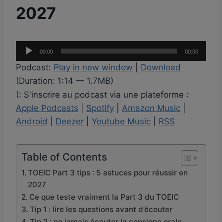
2027
L
00:00
00:00
e
Podcast:
Play in new window
|
Download
c
(Duration: 1:14 — 1.7MB)
t
(: S'inscrire au podcast via une plateforme :
e
Apple Podcasts
|
Spotify
|
Amazon Music
|
u
Android
|
Deezer
|
Youtube Music
|
RSS
r
a
u
Table of Contents
d
TOEIC Part 3 tips : 5 astuces pour réussir en
i
2027
o
Ce que teste vraiment la Part 3 du TOEIC
Tip 1 : lire les questions avant d’écouter
Tip 2 : ne jamais écouter la consigne orale