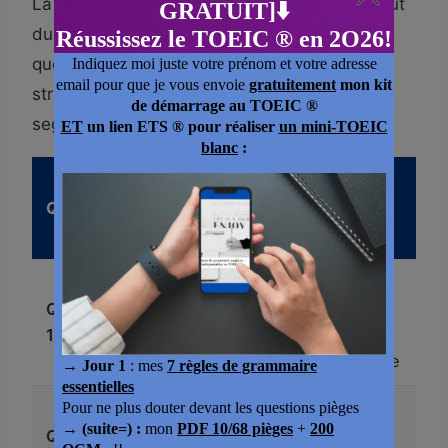
La question 1 porte généralement sur le début
du dialogue, la question 2 sur le milieu, la
question 3 sur la fin ou la conclusion. Cette
structure est prévisible et vous permet de
segmenter votre écoute.
Moment
Porte souvent
Question
d’écoute
sur
ciblé
Les 15
Le contexte, le
Question
premières
lieu, l’identité
1
secondes
des locuteurs
du dialogue
Le problème, la
Question
demande,
Le milieu