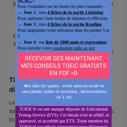
2
l’information
du dialogue
principale
La prochaine
Les 15
action, la
Question
dernières
conclusion, la
3
secondes
suggestion
du dialogue
finale
Tip 4 : identifier le thème du
dialogue en 10 secondes
Les dialogues de la Part 3 sont tous ancrés
dans des contextes professionnels récurrents.
En prélisant les questions avant l’audio, vous