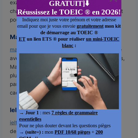
examens blancs gratuits et des outils pour
chaque section IELTS, un bon point de départ
pour regrouper plusieurs sources.
Magoosh IELTS Blog
magoosh.com/ielts
est un blog bien structuré
avec des tests blancs gratuits et des conseils,
Magoosh vend une formation payante mais
plusieurs contenus restent 100% gratuits,
parfait pour les candidats qui cherchent un
cadre de révision.
Ielts-up.com
ielts-up.com
est moins connu, mais propose
des tests IELTS complets gratuits, avec une