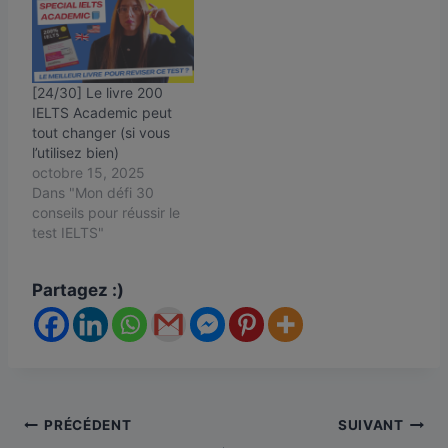
[24/30] Le livre 200
IELTS Academic peut
tout changer (si vous
l’utilisez bien)
octobre 15, 2025
Dans "Mon défi 30
conseils pour réussir le
test IELTS"
Partagez :)
Navigation
PRÉCÉDENT
SUIVANT