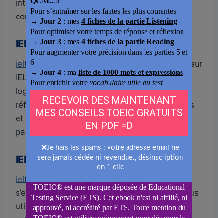
interface simple, sans inscription, un bon
complément aux sites officiels.
IELTS Simon
ieltssimon.com
, créé par un ancien examinateur
IELTS, est une mine d’or pour comprendre la
logique de correction et adopter les bons
réflexes, avec des exercices courts, efficaces
et expliqués pour chaque compétence, en
particulier Writing et Speaking.
IELTS Mentor
ielts-mentor.com
est un site très riche pour
s’entraîner à toutes les sections, avec un focus
utile sur Writing Task 1 et 2, chaque type de