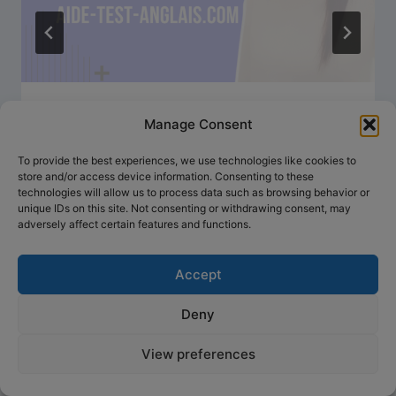
[28/30] – À quoi sert le TOEIC ??
Manage Consent
To provide the best experiences, we use technologies like cookies to
store and/or access device information. Consenting to these
technologies will allow us to process data such as browsing behavior or
unique IDs on this site. Not consenting or withdrawing consent, may
adversely affect certain features and functions.
Accept
Deny
View preferences
© 2026 Anglais concret, préparation simplifiée -