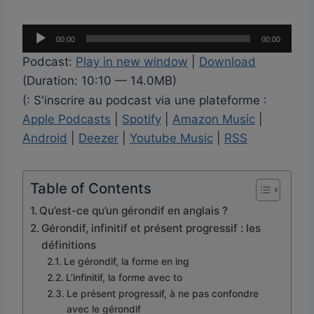
L
00:00
00:00
e
Podcast:
Play in new window
|
Download
c
(Duration: 10:10 — 14.0MB)
t
(: S'inscrire au podcast via une plateforme :
e
Apple Podcasts
|
Spotify
|
Amazon Music
|
u
Android
|
Deezer
|
Youtube Music
|
RSS
r
a
u
Table of Contents
d
Qu’est-ce qu’un gérondif en anglais ?
i
Gérondif, infinitif et présent progressif : les
o
définitions
Le gérondif, la forme en ing
L’infinitif, la forme avec to
Le présent progressif, à ne pas confondre
avec le gérondif