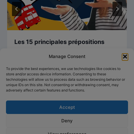
Les 15 principales prépositions
anglaises
Manage Consent
To provide the best experiences, we use technologies like cookies to
store and/or access device information. Consenting to these
technologies will allow us to process data such as browsing behavior or
unique IDs on this site. Not consenting or withdrawing consent, may
adversely affect certain features and functions.
Accept
Deny
© 2026 Anglais concret, préparation simplifiée -
Thème WordPress par
Kadence WP