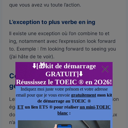
que vous avez vu toute l’action.
L’exception to plus verbe en ing
Il existe une exception où l’on combine to et
ing, notamment avec l’expression look forward
to. Exemple : I’m looking forward to seeing you
(j’ai hâte de te voir).
Comment retenir le choix entre
gérondif et infinitif
Les prépositions aiment le ing, donc préposition
égale gérondif. Les intentions préfèrent to,
donc but ou objectif égale infinitif. Les modaux
n’aiment ni to ni ing, ils demandent juste la