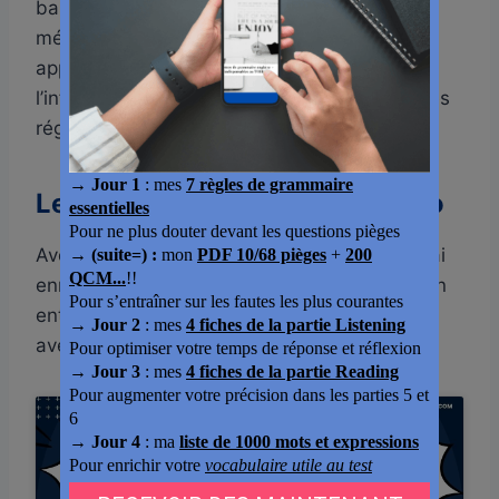
base verbale. Pour progresser durablement,
mémorisez aussi la liste des verbes qui
appellent systématiquement le gérondif ou
l’infinitif, et entraînez-vous avec des exemples
réguliers.
Le gérondif en anglais, en vidéo
Avec mon score de 965 sur 990 au TOEIC, j’ai
enregistré une vidéo qui reprend la distinction
entre gérondif, infinitif et présent progressif,
avec plusieurs exemples supplémentaires.