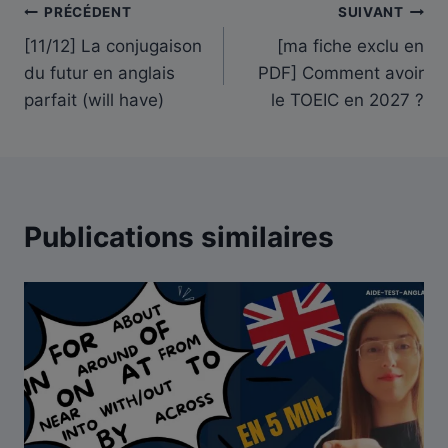
Navigation
PRÉCÉDENT
SUIVANT
[11/12] La conjugaison
[ma fiche exclu en
de
du futur en anglais
PDF] Comment avoir
l’article
parfait (will have)
le TOEIC en 2027 ?
Publications similaires