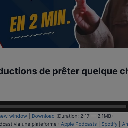
aductions de prêter quelque 
 new window
|
Download
(Duration: 2:17 — 2.1MB)
podcast via une plateforme :
Apple Podcasts
|
Spotify
|
Am