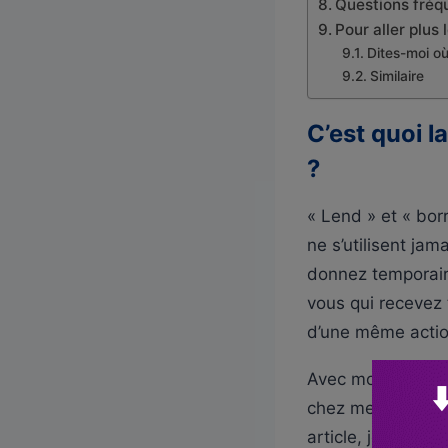
Questions fréqu
Pour aller plus
Dites-moi o
Similaire
C’est quoi l
?
« Lend » et « bor
ne s’utilisent jam
donnez temporaire
vous qui recevez
d’une même actio
Avec mon score de
chez mes lecteur
article, je vous 