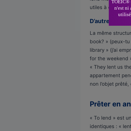
utiles à connaîtr
D’autres obje
La même structure
book? » (peux-tu 
library » (j’ai em
for the weekend »
« They lent us th
appartement penda
non l’objet prêté,
Prêter en an
« To lend » est un
identiques : « le