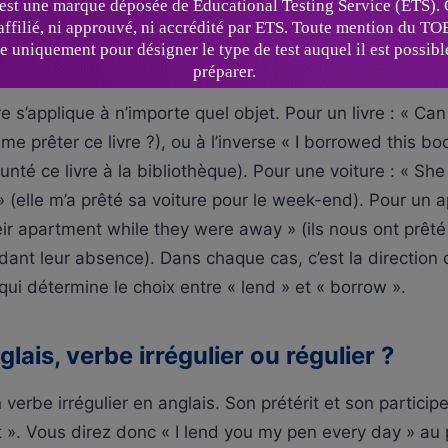
e par coeur, tant en anglais courant qu’en contexte profe
ts que l’on prête ou emprunte couramment
 s’applique à n’importe quel objet. Pour un livre : « Ca
me prêter ce livre ?), ou à l’inverse « I borrowed this bo
prunté ce livre à la bibliothèque). Pour une voiture : « Sh
 (elle m’a prêté sa voiture pour le week-end). Pour un 
eir apartment while they were away » (ils nous ont prêté
nt leur absence). Dans chaque cas, c’est la direction d
 qui détermine le choix entre « lend » et « borrow ».
glais, verbe irrégulier ou régulier ?
 verbe irrégulier en anglais. Son prétérit et son partici
nt ». Vous direz donc « I lend you my pen every day » au 