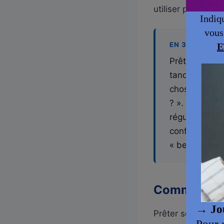
utiliser pour parl
EN 30 SECON
Prêter se dit
tandis qu’emp
chose). « Can
? ». « Lend » 
régulier (bor
confondre : 
« besoin ».
Comment dit
Prêter se traduit 