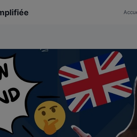
mplifiée
Accue