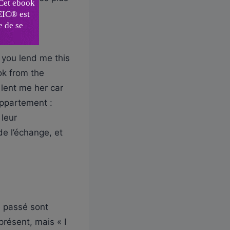
ssionnel.
n you lend me this
ok from the
e lent me her car
appartement :
 leur
e l’échange, et
pe passé sont
présent, mais « I