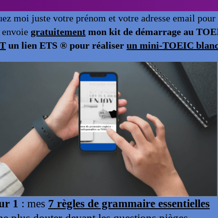
er d’argent, d’un livre, d’une voiture ou d’un appartement.
DES
 « to lend » en anglais (vous donnez temporairement que
runter se dit « to borrow » (vous recevez temporaireme
 you lend me some money? » signifie « peux-tu me prête
est un verbe irrégulier (lend, lent, lent), alors que « bor
row, borrowed, borrowed). Le moyen le plus simple de ne
« lend » commence comme « laisser », « borrow » com
-on prêter en anglais ?
par « to lend » en anglais. C’est le verbe à utiliser dès q