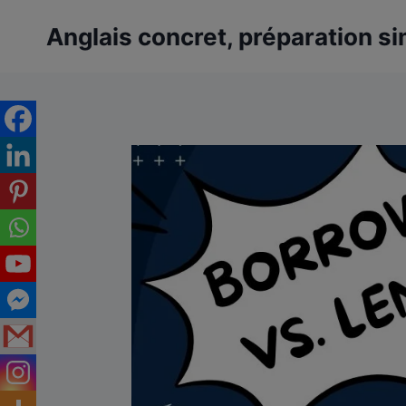
Aller
Anglais concret, préparation si
au
contenu