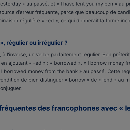
esterday » au passé, et « I have lent you my pen » au p
 source d’erreur fréquente, parce que beaucoup de cand
minaison régulière « -ed », ce qui donnerait la forme inc
», régulier ou irrégulier ?
 à l’inverse, un verbe parfaitement régulier. Son prétérit
en ajoutant « -ed » : « borrowed ». « I borrow money f
 I borrowed money from the bank » au passé. Cette régula
ondition de bien distinguer « borrow » de « lend » au 
conjuguer.
 fréquentes des francophones avec « le