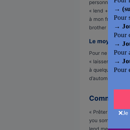
personne qui don
« lend + personne
à mon frère), ou 
brother », qui a
Le moyen mném
Pour ne plus conf
« laisser » en fr
à quelqu’un d’aut
d’automatiser le 
Comment dire
« Prêter de l’arge
you some money » 
lend me some mone