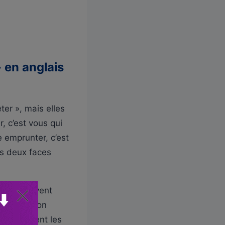
u
t
/
b
a
» en anglais
s
p
o
ter », mais elles
u
, c’est vous qui
r
 emprunter, c’est
a
es deux faces
u
g
m
 très souvent
e
us. Dans mon
n
, et comment les
t