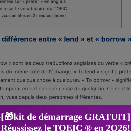
entes sur « prêter » en anglais
 loin sur le vocabulaire du TOEIC
ù vous en êtes en 2 minutes chrono
a différence entre « lend » et « borrow 
row » sont les deux traductions anglaises du verbe « prê
ais du même côté de l’échange. « To lend » signifie prêter
ment quelque chose à quelqu’un. « To borrow » signifie
 temporairement quelque chose de quelqu’un. Ce sont l
n, vues depuis deux personnes différentes.
 965 sur 990 au TOEIC, je vois cette confusion revenir
s, notamment dans la partie 5, celle des phrases à tro
montre comment ne plus les confondre, leur conjugaison