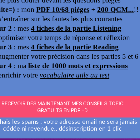
ne temporairement quelque chose. La structure la plus 
 + objet », comme dans « I lend my brother my car » (je
« lend + objet + to + personne », comme dans « I lend m
 exactement le même sens.
otechnique pour « to lend »
ondre « lend » avec « borrow », associez « lend » à la l
ançais : quand vous prêtez quelque chose, vous le laiss
re. C’est ce repère simple qui m’a permis, à moi comme 
bon choix sous la pression du chronomètre au TOEIC.
 « prêter de l’argent » en anglais ?
nt » se dit « to lend money » en anglais. Vous pouvez dir
(je peux te prêter de l’argent), ou à la forme interroga
y? » (peux-tu me prêter de l’argent ?). C’est l’une des