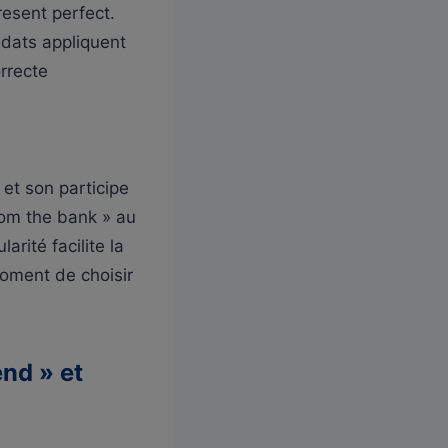
resent perfect.
idats appliquent
orrecte
 et son participe
rom the bank » au
rité facilite la
moment de choisir
nd » et