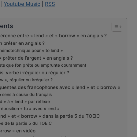
|
Youtube Music
|
RSS
tents
fférence entre « lend » et « borrow » en anglais ?
 prêter en anglais ?
émotechnique pour « to lend »
prêter de l’argent » en anglais ?
jets que l’on prête ou emprunte couramment
s, verbe irrégulier ou régulier ?
w », régulier ou irrégulier ?
équentes des francophones avec « lend » et « borrow »
e sens à cause du français
d » à « lend » par réflexe
réposition « to » avec « lend »
nd » et « borrow » dans la partie 5 du TOEIC
pe de la partie 5 du TOEIC
orrow » en vidéo