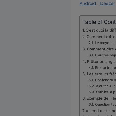
Android
|
Deezer
e
u
r
Table of Con
a
C’est quoi la di
u
Comment dit-on
d
Le moyen mn
i
Comment dire « 
o
D’autres ob
Prêter en anglai
Et « to borro
Les erreurs fr
Confondre l
Ajouter « -e
Oublier la p
Exemple de « le
Question ty
« Lend » et « b