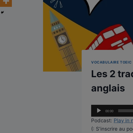
VOCABULAIRE TOEIC
Les 2 tr
anglais
L
00:00
e
Podcast:
Play in
c
(: S'inscrire au 
t