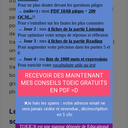
d’un temps unique équivalent. Selon le
contexte, le prétérit se traduit le plus souvent
par le passé composé, quand l’action est
ponctuelle et achevée : I worked yesterday
devient j’ai travaillé hier. Il peut aussi se
traduire par l’imparfait, quand la phrase décrit
une habitude ou un état dans le passé : I
worked in London for two years devient je
travaillais à Londres pendant deux ans. La
bonne traduction dépend donc moins de la
grammaire anglaise que du sens réel de la
phrase en français.
Le piège que je corrige le plus
souvent en préparation TOEIC