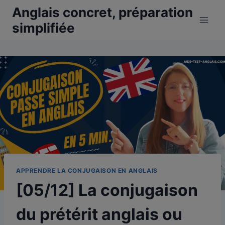
Aller
Anglais concret, préparation
au
simplifiée
contenu
APPRENDRE LA CONJUGAISON EN ANGLAIS
[05/12] La conjugaison
du prétérit anglais ou