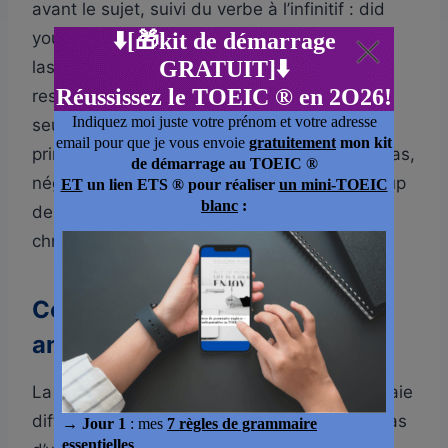
avant le sujet, suivi du verbe à l’infinitif : did
you work yesterday, did she go to the party
last weekend, did they eat at the new
restaurant. Ce même auxiliaire did porte à lui
seul toute la marque du passé : le verbe
principal, lui, reste à l’infinitif dans les deux cas,
négatif et interrogatif, une règle que beaucoup
de candidats oublient sous la pression du
chronomètre.
Comment traduire le prétérit
anglais en français ?
La traduction du prétérit anglais pose une vraie
difficulté, parce que le français ne dispose pas