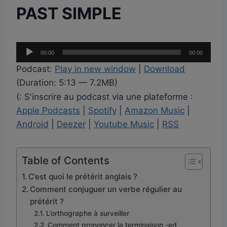
PAST SIMPLE
L
00:00
00:00
e
Podcast:
Play in new window
|
Download
c
(Duration: 5:13 — 7.2MB)
t
(: S'inscrire au podcast via une plateforme :
e
Apple Podcasts
|
Spotify
|
Amazon Music
|
u
Android
|
Deezer
|
Youtube Music
|
RSS
r
a
u
Table of Contents
d
C’est quoi le prétérit anglais ?
i
Comment conjuguer un verbe régulier au
o
prétérit ?
L’orthographe à surveiller
Comment prononcer la terminaison -ed