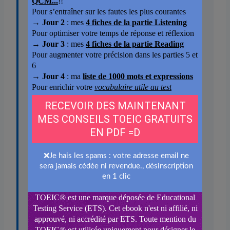
TRADUCTION
Tomber sur, trouver par hasard, croiser.
DÉFINITION
Trouver ou rencontrer quelque chose ou
quelqu’un de façon inattendue, sans
l’avoir cherché.
EXEMPLE
« She came across a useful report while
reviewing last year’s files. »
Elle est tombée sur un rapport utile en
consultant les dossiers de l’année passée.
EXPLICATION DE LA PARTICULE
ACROSS
donne l’image de traverser un
espace et de croiser quelque chose sur
son chemin sans l’avoir cherché. C’est la