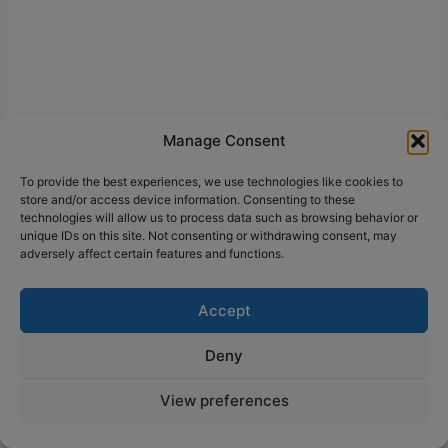
Manage Consent
To provide the best experiences, we use technologies like cookies to
store and/or access device information. Consenting to these
technologies will allow us to process data such as browsing behavior or
Asma d’Aide test anglais,
unique IDs on this site. Not consenting or withdrawing consent, may
adversely affect certain features and functions.
Je vous aide à optimiser votre score TOEIC en
travaillant intelligemment et non durement
Accept
Votre nom
Deny
View preferences
Votre e-mail