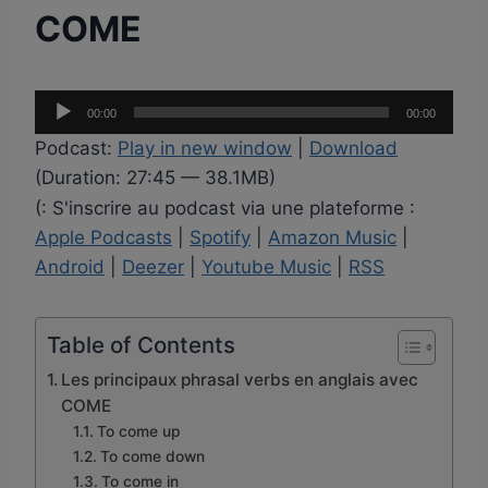
COME
L
00:00
00:00
e
Podcast:
Play in new window
|
Download
c
(Duration: 27:45 — 38.1MB)
t
(: S'inscrire au podcast via une plateforme :
e
Apple Podcasts
|
Spotify
|
Amazon Music
|
u
Android
|
Deezer
|
Youtube Music
|
RSS
r
a
u
Table of Contents
d
Les principaux phrasal verbs en anglais avec
i
COME
o
To come up
To come down
To come in