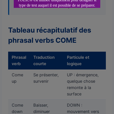
rencontre fortuite au fil du parcours.
Tableau récapitulatif des
phrasal verbs COME
Phrasal
Traduction
Particule et
verb
courte
logique
Come
Se présenter,
UP : émergence,
up
survenir
quelque chose
remonte à la
surface
Come
Baisser,
DOWN :
down
diminuer
mouvement vers