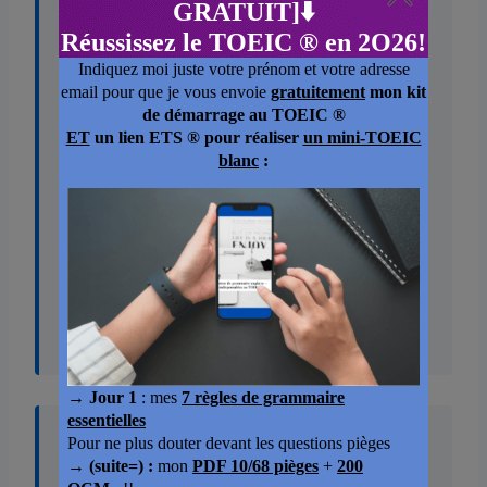
l’accompagner dans une activité.
EXEMPLE
« The project is coming along nicely and
should be ready on time. »
Le projet avance bien et devrait être prêt
dans les délais.
EXPLICATION DE LA PARTICULE
ALONG
évoque un mouvement continu sur
un chemin. Quelque chose progresse,
avance sur sa trajectoire, suit son cours
naturellement.
09
To come across