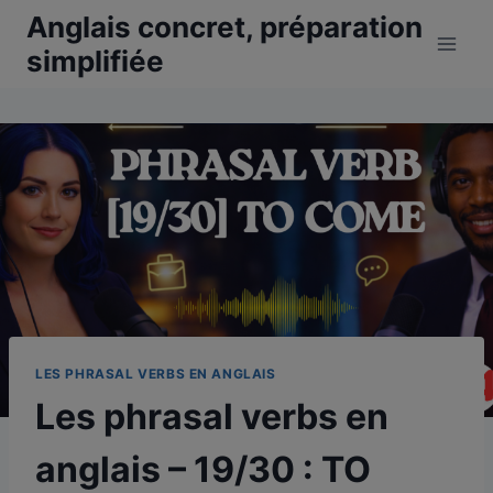
Aller
Anglais concret, préparation
au
simplifiée
contenu
LES PHRASAL VERBS EN ANGLAIS
Les phrasal verbs en
anglais – 19/30 : TO